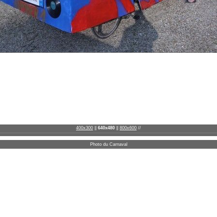
400x300
||
640x480
||
800x600
//
Photo du Carnaval