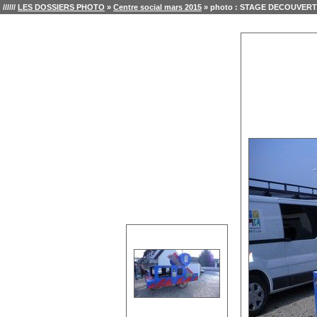
//////
LES DOSSIERS PHOTO
»
Centre social mars 2015
» photo : STAGE DECOUVERTE M